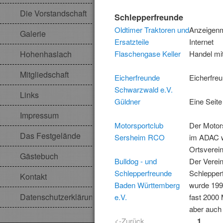
Die Vorstandschaft
Schlepperfreunde
Oldtimer Traktoren und
Anzeigenm
Galerie
Ersatzteile
Internet
Hohenhaslach
Flaschengase Keller
Handel mi
Mitgliedschaft
Eicherfreunde
Eicherfre
Schwarzwald e.V.
Links
Güldner
Eine Seite
Impressum
Motorsportclub
Der Motor
Das Festgelände
Sersheim RCO
im ADAC w
Ortsverein
Gästebuch
Bulldog - und
Der Verein
Schlepperfreunde
Schlepper
Kontakt
Baden Württemberg
wurde 1990
Datenschutzerklärung
e.V.
fast 2000 
aber auch
<-Zurück
1