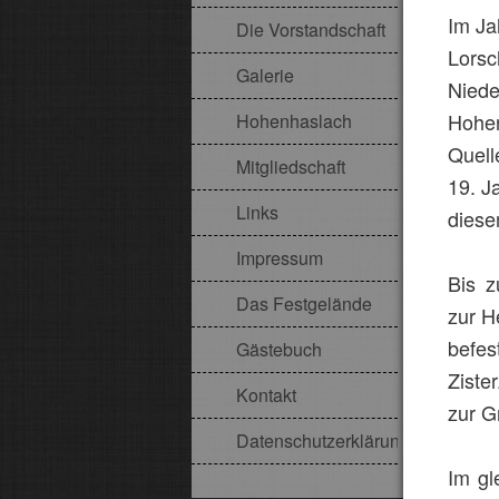
Im Ja
Die Vorstandschaft
Lorsc
Galerie
Niede
Hohen
Hohenhaslach
Quell
Mitgliedschaft
19. J
Links
diese
Impressum
Bis z
Das Festgelände
zur H
befe
Gästebuch
Ziste
Kontakt
zur G
Datenschutzerklärung
Im gl