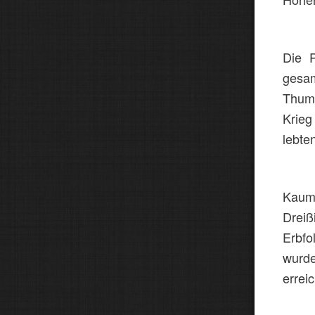
Die P
gesam
Thum
Krieg
lebte
Kaum
Dreiß
Erbfo
wurde
erreic