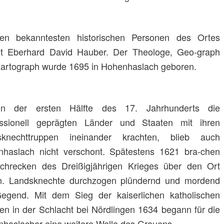
en bekanntesten historischen Personen des Ortes
t Eberhard David Hauber. Der Theologe, Geo-graph
artograph wurde 1695 in Hohenhaslach geboren.
in der ersten Hälfte des 17. Jahrhunderts die
essionell geprägten Länder und Staaten mit ihren
sknechttruppen ineinander krachten, blieb auch
haslach nicht verschont. Spätestens 1621 bra-chen
chrecken des Dreißigjährigen Krieges über den Ort
n. Landsknechte durchzogen plündernd und mordend
egend. Mit dem Sieg der kaiserlichen katholischen
en in der Schlacht bei Nördlingen 1634 begann für die
haslacher eine weitere Welle des Grauens.