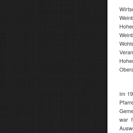
Wirt
Wein
Hohen
Wein
Wohls
Vera
Hohe
Ober
Im 19
Pfar
Geme
war f
Ausw