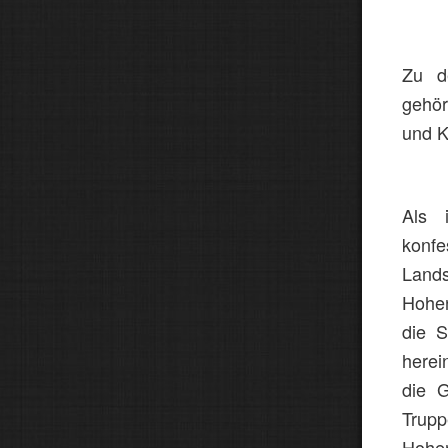
Zu d
gehör
und K
Als 
konf
Land
Hohen
die S
herei
die G
Trupp
Hohen