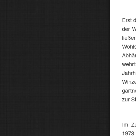
Erst 
der W
ließ
Wohl
Abhä
wehr
Jah
Winz
gärt
zur S
Im Z
1973 