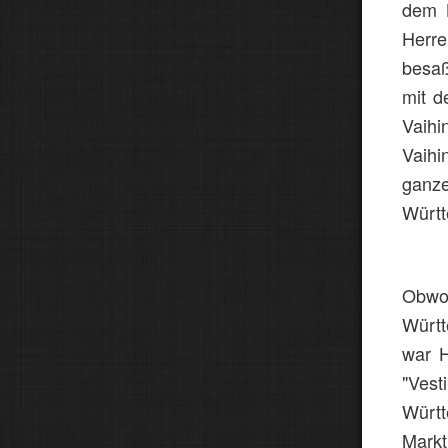
dem B
Herr
besaß
mit d
Vaihi
Vaih
ganze
Württ
Obwoh
Württ
war H
"Ves
Würt
Markt