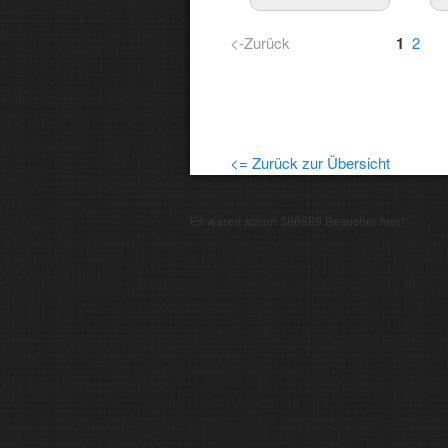
<-Zurück
1
2
<= Zurück zur Übersicht
Es waren schon 386889 Besucher hier!