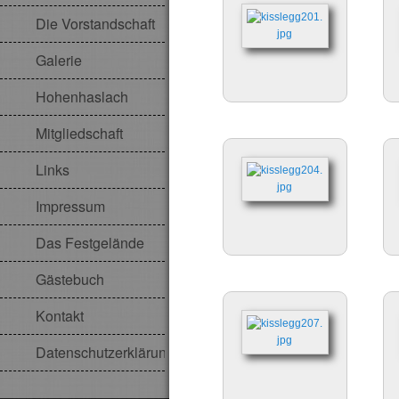
Die Vorstandschaft
Galerie
Hohenhaslach
Mitgliedschaft
Links
Impressum
Das Festgelände
Gästebuch
Kontakt
Datenschutzerklärung